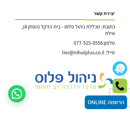
יצירת קשר
כתובת: מכללת ניהול פלוס - בית הדקל (הפתן 4),
אילת
טלפון:077-515-0556
מייל: lior@nihulplus.co.il
הרשמה ONLINE