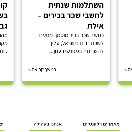
השתלמות שנתית
קור
לחשבי שכר בכירים –
בש
אילת
גבי
כחשב שכר בכיר מוסמך מטעם
מהות
לשכת רו"ח בישראל, עליך
מקנה
להשתתף במפגשי רענון...
קונפ
ה >
המשך קריאה >
מאמרים רלוונטיים
אנחנו בקהילה
יצ