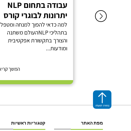
יב
עבודה בתחום NLP
יתרונות לבוגרי קורס
מכללת ניהול פלוס:
מצב משפחתי: נשואה + 3. כמה זמן
למה כדאי להפוך למנחה ומטפל
בתהליכי NLPהעולם משתנה
והצורך בתקשורת אפקטיבית
ומודעות...
המשך קריאה >
המשך קריא
בחזרה למעלה
מפת האתר
קטגוריות ראשיות